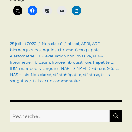
Publié
Catégories
Étiquettes
25 juillet 2020
Non classé
alcool
,
APRI
,
ARFI
,
le
biomarqueurs sanguins
,
cirrhose
,
échographie
,
élastométrie
,
ELF
,
évaluation non invasive
,
FIB-4
,
fibrométre
,
fibroscan
,
fibrose
,
fibrotest
,
foie
,
hépatite B
,
IRM
,
marqueurs sanguins
,
NAFLD
,
NAFLD Fibrosis SCore
,
NASH
,
nfs
,
Non classé
,
stéatohépatite
,
stéatose
,
tests
sur
sanguins
Laisser un commentaire
FIBROSE
EVALUATION
NON
INVASIVE
RE
Recherche
pour :