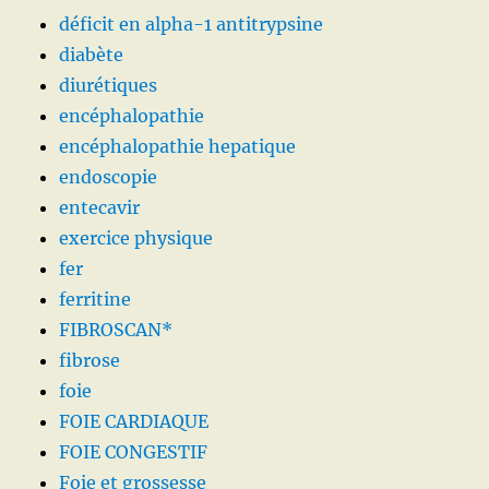
déficit en alpha-1 antitrypsine
diabète
diurétiques
encéphalopathie
encéphalopathie hepatique
endoscopie
entecavir
exercice physique
fer
ferritine
FIBROSCAN*
fibrose
foie
FOIE CARDIAQUE
FOIE CONGESTIF
Foie et grossesse