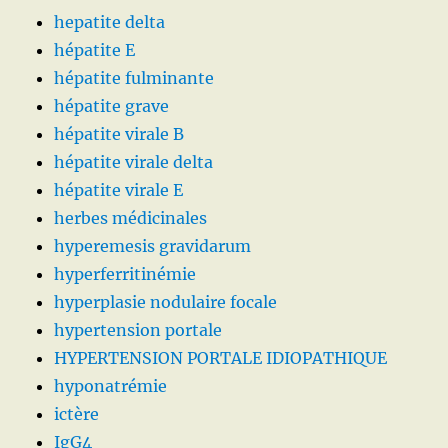
hepatite delta
hépatite E
hépatite fulminante
hépatite grave
hépatite virale B
hépatite virale delta
hépatite virale E
herbes médicinales
hyperemesis gravidarum
hyperferritinémie
hyperplasie nodulaire focale
hypertension portale
HYPERTENSION PORTALE IDIOPATHIQUE
hyponatrémie
ictère
IgG4