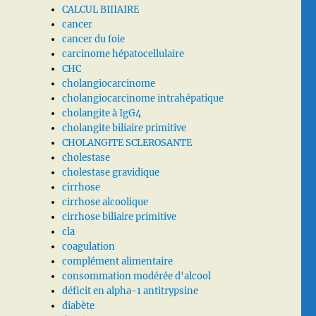
CALCUL BIIIAIRE
cancer
cancer du foie
carcinome hépatocellulaire
CHC
cholangiocarcinome
cholangiocarcinome intrahépatique
cholangite à IgG4
cholangite biliaire primitive
CHOLANGITE SCLEROSANTE
cholestase
cholestase gravidique
cirrhose
cirrhose alcoolique
cirrhose biliaire primitive
cla
coagulation
complément alimentaire
consommation modérée d'alcool
déficit en alpha-1 antitrypsine
diabète