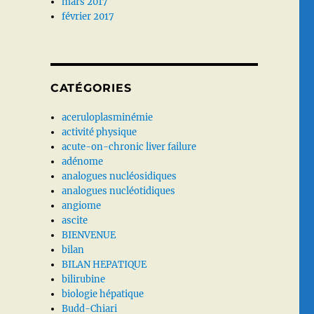
mars 2017
février 2017
CATÉGORIES
aceruloplasminémie
activité physique
acute-on-chronic liver failure
adénome
analogues nucléosidiques
analogues nucléotidiques
angiome
ascite
BIENVENUE
bilan
BILAN HEPATIQUE
bilirubine
biologie hépatique
Budd-Chiari