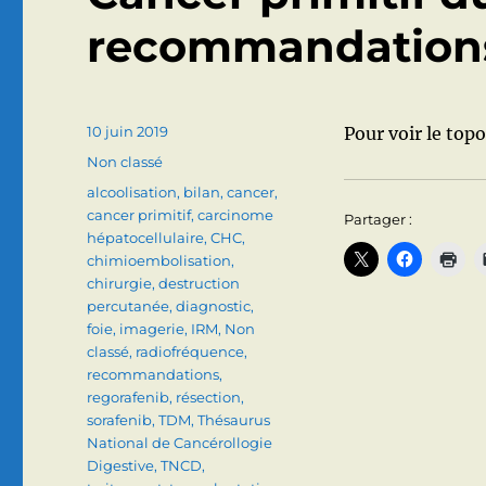
recommandations
Publié
10 juin 2019
Pour voir le topo:
le
Catégories
Non classé
Étiquettes
alcoolisation
,
bilan
,
cancer
,
cancer primitif
,
carcinome
Partager :
hépatocellulaire
,
CHC
,
chimioembolisation
,
chirurgie
,
destruction
percutanée
,
diagnostic
,
foie
,
imagerie
,
IRM
,
Non
classé
,
radiofréquence
,
recommandations
,
regorafenib
,
résection
,
sorafenib
,
TDM
,
Thésaurus
National de Cancérollogie
Digestive
,
TNCD
,