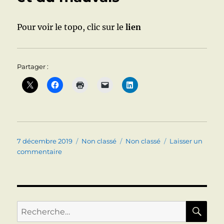
DIETETIQUES
Pour voir le topo, clic sur le
lien
Partager :
Publié
Catégories
Étiquettes
7 décembre 2019
Non classé
Non classé
Laisser un
le
sur
commentaire
STATINES
ET
FOIE
Du
bon
RE
Recherche
et
pour :