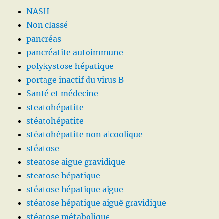
NASH
Non classé
pancréas
pancréatite autoimmune
polykystose hépatique
portage inactif du virus B
Santé et médecine
steatohépatite
stéatohépatite
stéatohépatite non alcoolique
stéatose
steatose aigue gravidique
steatose hépatique
stéatose hépatique aigue
stéatose hépatique aiguë gravidique
stéatose métabolique