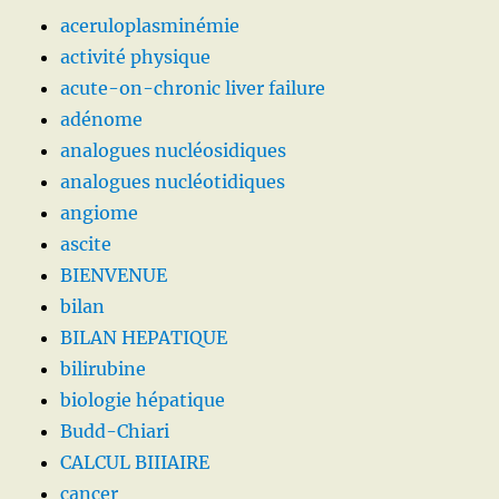
aceruloplasminémie
activité physique
acute-on-chronic liver failure
adénome
analogues nucléosidiques
analogues nucléotidiques
angiome
ascite
BIENVENUE
bilan
BILAN HEPATIQUE
bilirubine
biologie hépatique
Budd-Chiari
CALCUL BIIIAIRE
cancer