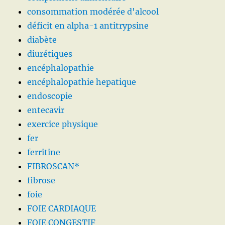
consommation modérée d'alcool
déficit en alpha-1 antitrypsine
diabète
diurétiques
encéphalopathie
encéphalopathie hepatique
endoscopie
entecavir
exercice physique
fer
ferritine
FIBROSCAN*
fibrose
foie
FOIE CARDIAQUE
FOIE CONGESTIF