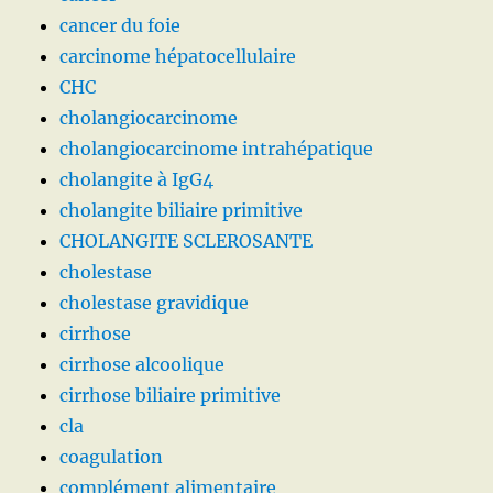
cancer du foie
carcinome hépatocellulaire
CHC
cholangiocarcinome
cholangiocarcinome intrahépatique
cholangite à IgG4
cholangite biliaire primitive
CHOLANGITE SCLEROSANTE
cholestase
cholestase gravidique
cirrhose
cirrhose alcoolique
cirrhose biliaire primitive
cla
coagulation
complément alimentaire