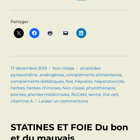
Partager :
Publié
Catégories
Étiquettes
17 décembre 2019
Non classé
alcaloïdes
le
pyrrazolidine
,
androgènes
,
compléments alimentaires
,
compléments diététiques
,
foie
,
hépatite
,
hépatotoxicité
,
herbes
,
herbes chinoises
,
Non classé
,
phytothérapie
,
plantes
,
plantes médicinales
,
RUCAM
,
senné
,
thé vert
,
sur
vitamine A
Laisser un commentaire
HEPATOXICITE
DES
PLANTES
STATINES ET FOIE Du bon
ET
COMPLEMENTS
et du mauvais